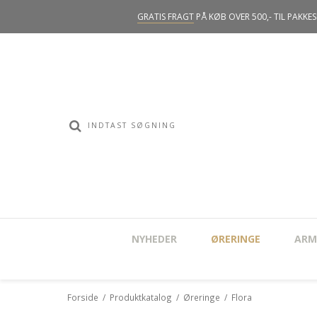
GRATIS FRAGT
PÅ KØB OVER 500,- TIL PAKKE
NYHEDER
ØRERINGE
ARM
Forside
/
Produktkatalog
/
Øreringe
/
Flora