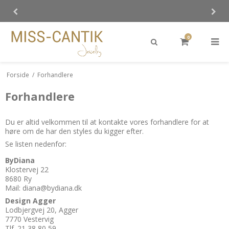
0
Forside
/
Forhandlere
Forhandlere
Du er altid velkommen til at kontakte vores forhandlere for at
høre om de har den styles du kigger efter.
Se listen nedenfor:
ByDiana
Klostervej 22
8680 Ry
Mail: diana@bydiana.dk
Design Agger
Lodbjergvej 20, Agger
7770 Vestervig
Tlf. 21 38 80 59