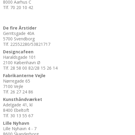
8000 Aarhus C
Tlf. 70 20 10 42
De fire Årstider
Gerritsgade 40A
5700 Svendborg
Tlf. 22552280/53821717
Designcafeen
Haraldsgade 101
2100 København Ø
Tlf. 28 58 00 82/28 15 26 14
Fabrikanterne Vejle
Nørregade 65
7100 Vejle
Tlf. 26 27 24 86
Kunsthåndværket
Adelgade 41, kl
8400 Ebeltoft
Tlf. 30 13 55 67
Lille Nyhavn
Lille Nyhavn 4 - 7
8600 Skanderborg