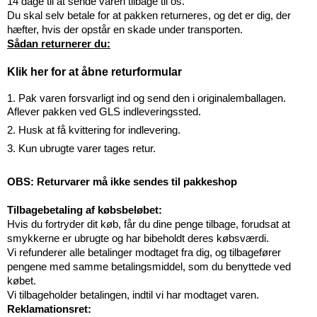
14 dage til at sende varen tilbage til os.
Du skal selv betale for at pakken returneres, og det er dig, der
hæfter, hvis der opstår en skade under transporten.
Sådan returnerer du:
Klik her for at åbne returformular
1. Pak varen forsvarligt ind og send den i originalemballagen.
Aflever pakken ved GLS indleveringssted.
2. Husk at få kvittering for indlevering.
3. Kun ubrugte varer tages retur.
OBS: Returvarer må ikke sendes til pakkeshop
Tilbagebetaling af købsbeløbet:
Hvis du fortryder dit køb, får du dine penge tilbage, forudsat at
smykkerne er ubrugte og har bibeholdt deres købsværdi.
Vi refunderer alle betalinger modtaget fra dig, og tilbagefører
pengene med samme betalingsmiddel, som du benyttede ved
købet.
Vi tilbageholder betalingen, indtil vi har modtaget varen.
Reklamationsret: