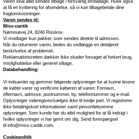
Varen skal altid sendes tilbage i forsvarlig emballage. Husk også
at få en kvittering for afsendelse, så vi kan tilbagebetale dine
fragtomkostninger.
Varen sendes til:
Miss-cantik
Nørresøvej 24, 8240 Risskov.
Vi modtager kun pakker, som sendes direkte til adressen.
Når du returnerer varen, bedes du vedlægge en detaljeret
beskrivelse af problemet.
Reklamationsretten dækker ikke skader forsaget af forkert brug,
misligholdelse eller generel slitage.
Databehandling:
Vi indsamler og gemmer følgende oplysninger for at kunne levere
de købte varer og verificere køberen af varen: Fornavn,
efternavn, adresse, postnummer, by, telefonnummer og e-mail.
Oplysninger videregives/sælges ikke til tredje part. Vi registrerer
ikke betalingskort informationer samt personfølsomme
oplysninger. Som kunde har du altid mulighed for at få indsigt i
hvilke oplysninger vi har gemt om dig. Send forespørgsel
til
info@miss-cantik.com.
Cookiepolitik