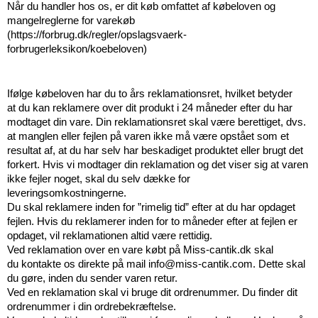
Når du handler hos os, er dit køb omfattet af købeloven og
mangelreglerne for varekøb
(
https://forbrug.dk/regler/opslagsvaerk-
forbrugerleksikon/koebeloven
)
Ifølge købeloven har du to års reklamationsret, hvilket betyder
at du kan reklamere over dit produkt i 24 måneder efter du har
modtaget din vare. Din reklamationsret skal være berettiget, dvs.
at manglen eller fejlen på varen ikke må være opstået som et
resultat af, at du har selv har beskadiget produktet eller brugt det
forkert. Hvis vi modtager din reklamation og det viser sig at varen
ikke fejler noget, skal du selv dække for
leveringsomkostningerne.
Du skal reklamere inden for ”rimelig tid” efter at du har opdaget
fejlen. Hvis du reklamerer inden for to måneder efter at fejlen er
opdaget, vil reklamationen altid være rettidig.
Ved reklamation over en vare købt på
Miss-cantik.dk
skal
du kontakte os direkte på mail
info@miss-cantik.com
. Dette skal
du gøre, inden du sender varen retur.
Ved en reklamation skal vi bruge dit ordrenummer. Du finder dit
ordrenummer i din ordrebekræftelse.