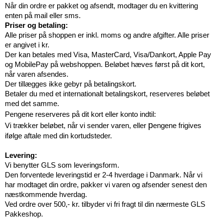
Når din ordre er pakket og afsendt, modtager du en kvittering
enten på mail eller sms.
Priser og betaling:
Alle priser på shoppen er inkl. moms og andre afgifter. Alle priser
er angivet i kr.
Der kan betales med Visa, MasterCard, Visa/Dankort, Apple Pay
og MobilePay på webshoppen. Beløbet hæves først på dit kort,
når varen afsendes.
Der tillægges ikke gebyr på betalingskort.
Betaler du med et internationalt betalingskort, reserveres beløbet
med det samme.
Pengene reserveres på dit kort eller konto indtil:
p
Vi trækker beløbet, når vi sender varen, eller
engene frigives
ifølge aftale med din kortudsteder.
Levering:
Vi benytter GLS som leveringsform.
Den forventede leveringstid er 2-4 hverdage i Danmark. Når vi
har modtaget din ordre, pakker vi varen og afsender senest den
næstkommende hverdag.
Ved ordre over 500,- kr. tilbyder vi fri fragt til din nærmeste GLS
Pakkeshop.