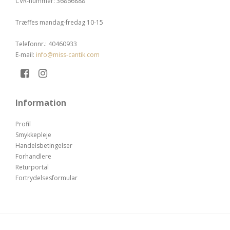
CVR-nummer
:
36866888
Træffes mandag-fredag 10-15
Telefonnr.
:
40460933
E-mail
:
info@miss-cantik.com
Information
Profil
Smykkepleje
Handelsbetingelser
Forhandlere
Returportal
Fortrydelsesformular